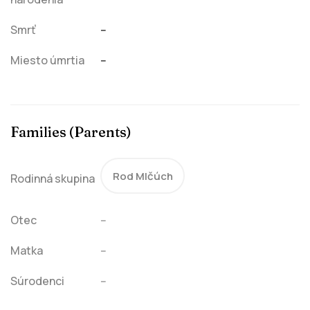
Smrť
--
Miesto úmrtia
--
Families (Parents)
Rod Mlčúch
Rodinná skupina
Otec
--
Matka
--
Súrodenci
--