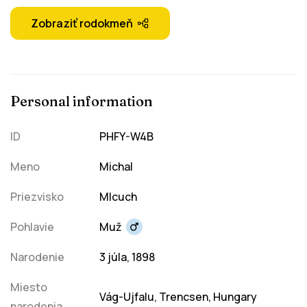
Zobraziť rodokmeň
Personal information
ID
PHFY-W4B
Meno
Michal
Priezvisko
Mlcuch
Pohlavie
Muž
Narodenie
3 júla, 1898
Miesto
Vág-Ujfalu, Trencsen, Hungary
narodenia