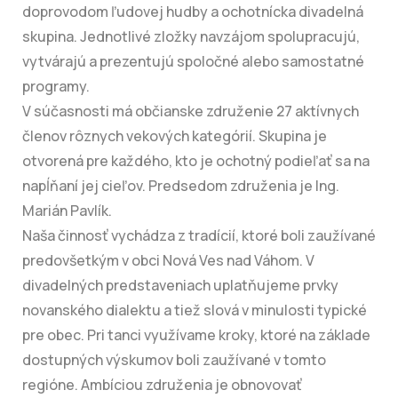
doprovodom ľudovej hudby a ochotnícka divadelná
skupina. Jednotlivé zložky navzájom spolupracujú,
vytvárajú a prezentujú spoločné alebo samostatné
programy.
V súčasnosti má občianske združenie 27 aktívnych
členov rôznych vekových kategórií. Skupina je
otvorená pre každého, kto je ochotný podieľať sa na
napĺňaní jej cieľov. Predsedom združenia je Ing.
Marián Pavlík.
Naša činnosť vychádza z tradícií, ktoré boli zaužívané
predovšetkým v obci Nová Ves nad Váhom. V
divadelných predstaveniach uplatňujeme prvky
novanského dialektu a tiež slová v minulosti typické
pre obec. Pri tanci využívame kroky, ktoré na základe
dostupných výskumov boli zaužívané v tomto
regióne. Ambíciou združenia je obnovovať