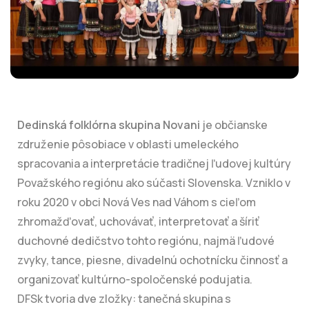
Dedinská folklórna skupina Novani
je občianske
združenie pôsobiace v oblasti umeleckého
spracovania a interpretácie tradičnej ľudovej kultúry
Považského regiónu ako súčasti Slovenska. Vzniklo v
roku 2020 v obci Nová Ves nad Váhom s cieľom
zhromažďovať, uchovávať, interpretovať a šíriť
duchovné dedičstvo tohto regiónu, najmä ľudové
zvyky, tance, piesne, divadelnú ochotnícku činnosť a
organizovať kultúrno-spoločenské podujatia.
DFSk tvoria dve zložky: tanečná skupina s