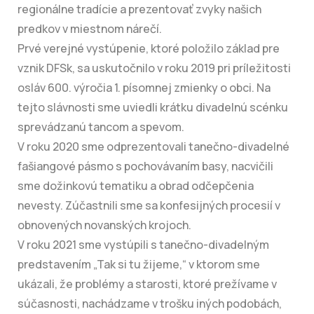
regionálne tradície a prezentovať zvyky našich
predkov v miestnom nárečí.
Prvé verejné vystúpenie, ktoré položilo základ pre
vznik DFSk, sa uskutočnilo v roku 2019 pri príležitosti
osláv 600. výročia 1. písomnej zmienky o obci. Na
tejto slávnosti sme uviedli krátku divadelnú scénku
sprevádzanú tancom a spevom.
V roku 2020 sme odprezentovali tanečno-divadelné
fašiangové pásmo s pochovávaním basy, nacvičili
sme dožinkovú tematiku a obrad odčepčenia
nevesty. Zúčastnili sme sa konfesijných procesií v
obnovených novanských krojoch.
V roku 2021 sme vystúpili s tanečno-divadelným
predstavením „Tak si tu žijeme,“ v ktorom sme
ukázali, že problémy a starosti, ktoré prežívame v
súčasnosti, nachádzame v trošku iných podobách,