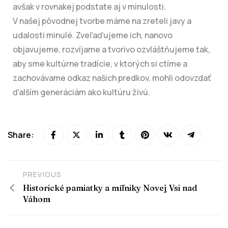
avšak v rovnakej podstate aj v minulosti.
V našej pôvodnej tvorbe máme na zreteli javy a
udalosti minulé. Zveľaďujeme ich, nanovo
objavujeme, rozvíjame a tvorivo ozvláštňujeme tak,
aby sme kultúrne tradície, v ktorých si ctíme a
zachovávame odkaz našich predkov, mohli odovzdať
ďalším generáciám ako kultúru živú.
Share:
PREVIOUS
Historické pamiatky a míľniky Novej Vsi nad
Váhom